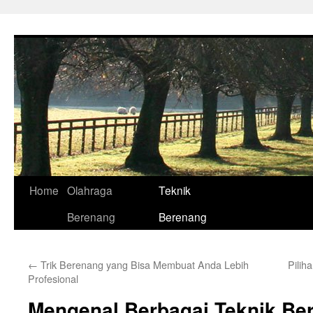
Skip
to
content
Home
Olahraga
Teknik
Berenang
Berenang
←
Trik Berenang yang Bisa Membuat Anda Lebih
Pilih
Profesional
Mengenal Berbagai Teknik Be