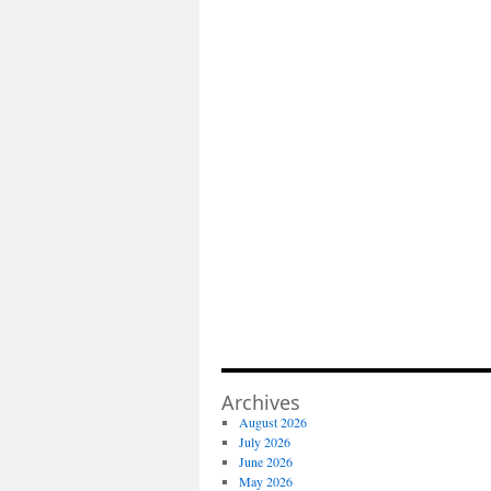
Archives
August 2026
July 2026
June 2026
May 2026