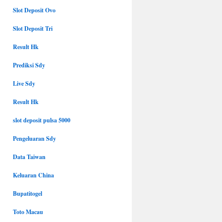
Slot Deposit Ovo
Slot Deposit Tri
Result Hk
Prediksi Sdy
Live Sdy
Result Hk
slot deposit pulsa 5000
Pengeluaran Sdy
Data Taiwan
Keluaran China
Bupatitogel
Toto Macau