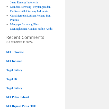
Juara Renang Indonesia
Mendali Berenang: Perjuangan dan
Dedikasi Atlet Renang Indonesia
Cara Memulai Latihan Renang Bagi
Pemula
Mengapa Berenang Bisa
Meningkatkan Kualitas Hidup Anda?
Recent Comments
No comments to show.
Slot Telkomsel
Slot Indosat
Togel Sidney
Togel Hk
Togel Sidney
Slot Pulsa Indosat
Slot Deposit Pulsa 5000