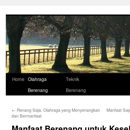
Skip
to
content
Home
Olahraga
Teknik
Berenang
Berenang
←
Renang Saja: Olahraga yang Menyenangkan
Manfaat Saj
dan Bermanfaat
Manfaat Berenang untuk Kese