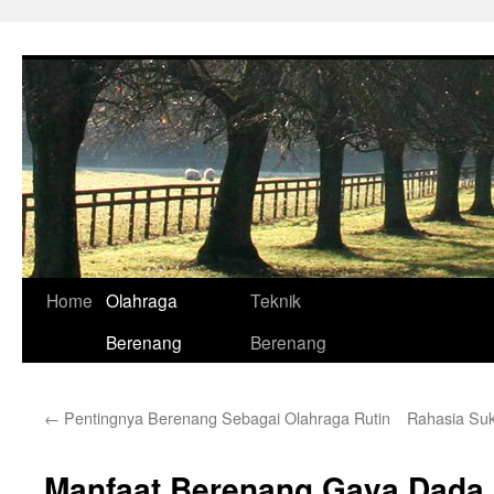
Skip
to
content
Home
Olahraga
Teknik
Berenang
Berenang
←
Pentingnya Berenang Sebagai Olahraga Rutin
Rahasia Suk
Manfaat Berenang Gaya Dada 