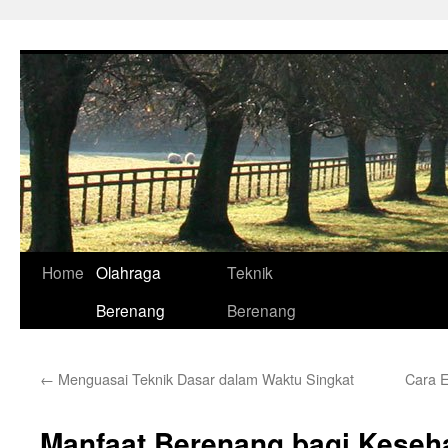
Skip
to
content
Home
Olahraga
Teknik
Berenang
Berenang
←
Menguasai Teknik Dasar dalam Waktu Singkat
Cara E
Manfaat Berenang bagi Keseh