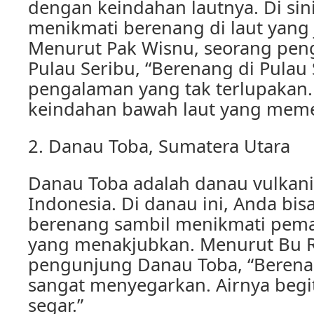
dengan keindahan lautnya. Di sin
menikmati berenang di laut yang 
Menurut Pak Wisnu, seorang penge
Pulau Seribu, “Berenang di Pulau
pengalaman yang tak terlupakan.
keindahan bawah laut yang meme
2. Danau Toba, Sumatera Utara
Danau Toba adalah danau vulkanik
Indonesia. Di danau ini, Anda bi
berenang sambil menikmati pem
yang menakjubkan. Menurut Bu R
pengunjung Danau Toba, “Berena
sangat menyegarkan. Airnya begit
segar.”