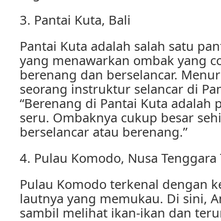
3. Pantai Kuta, Bali
Pantai Kuta adalah salah satu pant
yang menawarkan ombak yang co
berenang dan berselancar. Menur
seorang instruktur selancar di Pan
“Berenang di Pantai Kuta adalah
seru. Ombaknya cukup besar seh
berselancar atau berenang.”
4. Pulau Komodo, Nusa Tenggara
Pulau Komodo terkenal dengan 
lautnya yang memukau. Di sini, 
sambil melihat ikan-ikan dan te