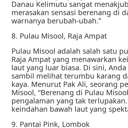
Danau Kelimutu sangat menakjub
merasakan sensasi berenang di 
warnanya berubah-ubah.”
8. Pulau Misool, Raja Ampat
Pulau Misool adalah salah satu pu
Raja Ampat yang menawarkan ke
laut yang luar biasa. Di sini, And
sambil melihat terumbu karang da
kaya. Menurut Pak Ali, seorang p
Misool, “Berenang di Pulau Misoo
pengalaman yang tak terlupakan.
keindahan bawah laut yang spekta
9. Pantai Pink, Lombok