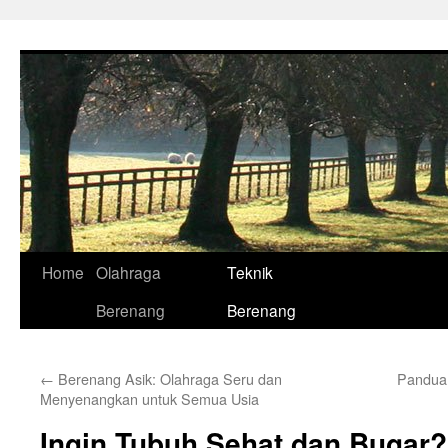
Skip
to
content
Home
Olahraga
Teknik
Berenang
Berenang
←
Berenang Asik: Olahraga Seru dan
Panduan
Menyenangkan untuk Semua Usia
Ingin Tubuh Sehat dan Bugar?