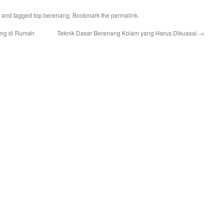
and tagged
top berenang
. Bookmark the
permalink
.
ang di Rumah
Teknik Dasar Berenang Kolam yang Harus Dikuasai
→