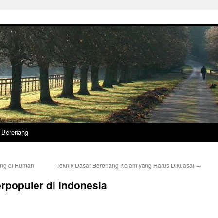
 Berenang
ang di Rumah
Teknik Dasar Berenang Kolam yang Harus Dikuasai
→
rpopuler di Indonesia