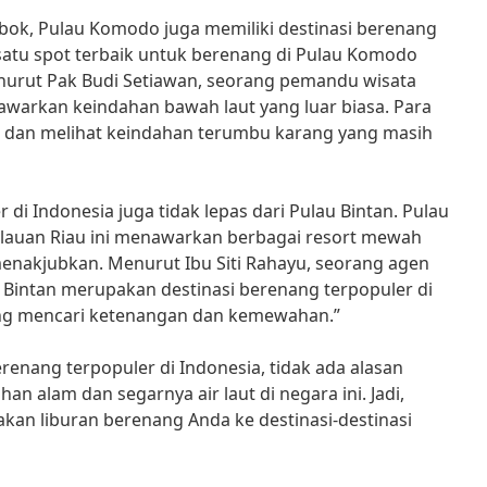
bok, Pulau Komodo juga memiliki destinasi berenang
 satu spot terbaik untuk berenang di Pulau Komodo
enurut Pak Budi Setiawan, seorang pemandu wisata
nawarkan keindahan bawah laut yang luar biasa. Para
 dan melihat keindahan terumbu karang yang masih
 di Indonesia juga tidak lepas dari Pulau Bintan. Pulau
pulauan Riau ini menawarkan berbagai resort mewah
nakjubkan. Menurut Ibu Siti Rahayu, seorang agen
 Bintan merupakan destinasi berenang terpopuler di
ang mencari ketenangan dan kemewahan.”
enang terpopuler di Indonesia, tidak ada alasan
an alam dan segarnya air laut di negara ini. Jadi,
an liburan berenang Anda ke destinasi-destinasi