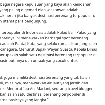
bagai negara kepulauan yang kaya akan keindahan
 yang paling digemari oleh wisatawan adalah
dak heran jika banyak destinasi berenang terpopuler di
an utama para pengunjung.
 terpopuler di Indonesia adalah Pulau Bali. Pulau yang
antainya ini menawarkan berbagai spot berenang
adalah Pantai Kuta, yang selalu ramai dikunjungi oleh
canegara. Menurut Bapak Wayan Suasta, Kepala Dinas
 merupakan salah satu destinasi berenang terpopuler di
pasir putihnya dan ombak yang cocok untuk
ok juga memiliki destinasi berenang yang tak kalah
ok, misalnya, menawarkan air laut yang jernih dan
nk. Menurut Ibu Ani Mariani, seorang travel blogger
kan salah satu destinasi berenang terpopuler di
rna pasirnya yang langka.”