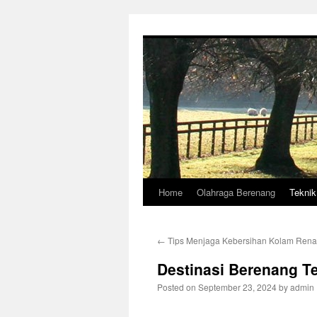
Skip
to
content
Home
Olahraga Berenang
Teknik
←
Tips Menjaga Kebersihan Kolam Ren
Destinasi Berenang Te
Posted on
September 23, 2024
by
admin