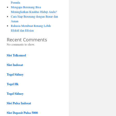
Pemula
Mengapa Berenang Bisa
Meningkatkan Kualitas Hidup Anda?
Cara Siap Berenang dengan Benar dan
Aman
Rahasia Membuat Renang Lebih
Efektif dan Efisien
Recent Comments
No comments to show.
Slot Telkomsel
Slot Indosat
Togel Sidney
Togel Hk
Togel Sidney
Slot Pulsa Indosat
Slot Deposit Pulsa 5000