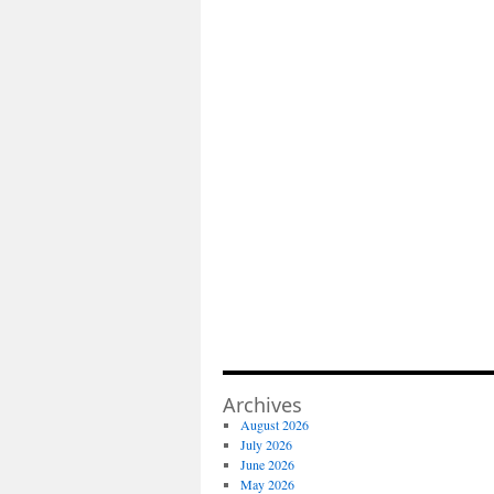
Archives
August 2026
July 2026
June 2026
May 2026