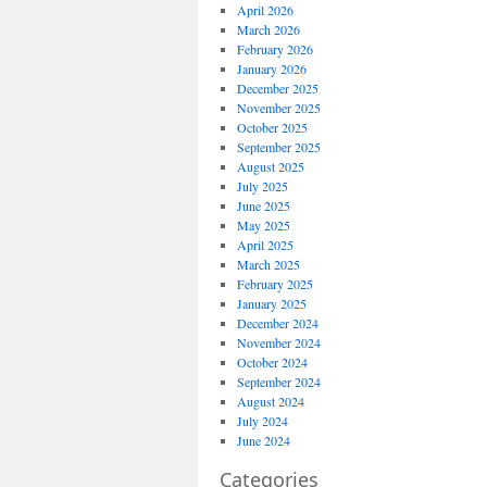
April 2026
March 2026
February 2026
January 2026
December 2025
November 2025
October 2025
September 2025
August 2025
July 2025
June 2025
May 2025
April 2025
March 2025
February 2025
January 2025
December 2024
November 2024
October 2024
September 2024
August 2024
July 2024
June 2024
Categories