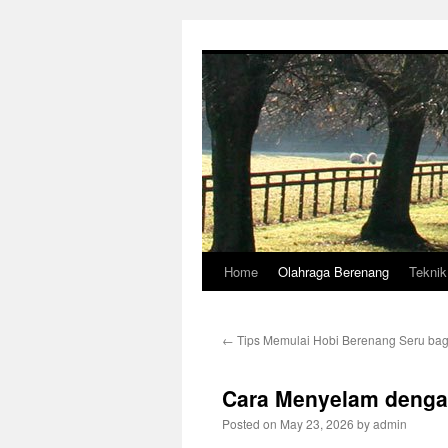
Skip
to
content
Home
Olahraga Berenang
Teknik
←
Tips Memulai Hobi Berenang Seru ba
Cara Menyelam denga
Posted on
May 23, 2026
by
admin