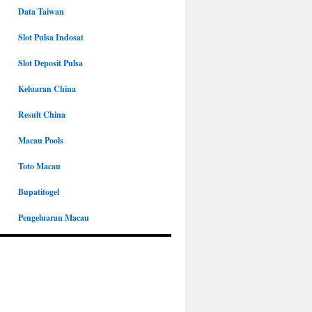
Data Taiwan
Slot Pulsa Indosat
Slot Deposit Pulsa
Keluaran China
Result China
Macau Pools
Toto Macau
Bupatitogel
Pengeluaran Macau