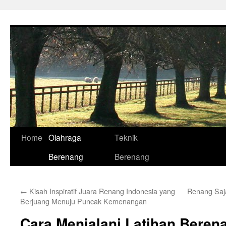
Skip
to
content
Home
Olahraga
Teknik
Berenang
Berenang
←
Kisah Inspiratif Juara Renang Indonesia yang
Renang Saja
Berjuang Menuju Puncak Kemenangan
Cara Menjalani Latihan Beren