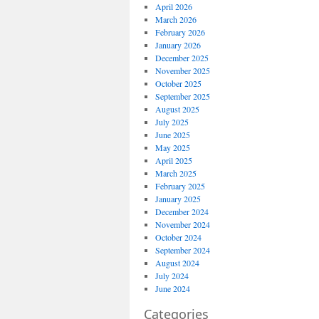
April 2026
March 2026
February 2026
January 2026
December 2025
November 2025
October 2025
September 2025
August 2025
July 2025
June 2025
May 2025
April 2025
March 2025
February 2025
January 2025
December 2024
November 2024
October 2024
September 2024
August 2024
July 2024
June 2024
Categories