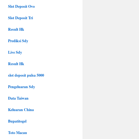
Slot Deposit Ovo
Slot Deposit Tri
Result Hk
Prediksi Sdy
Live Sdy
Result Hk
slot deposit pulsa 5000
Pengeluaran Sdy
Data Taiwan
Keluaran China
Bupatitogel
Toto Macau