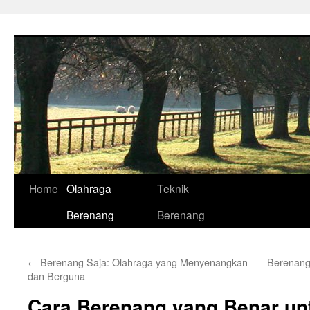
Skip
to
content
Home
Olahraga
Teknik
Berenang
Berenang
←
Berenang Saja: Olahraga yang Menyenangkan
Berenang
dan Berguna
Cara Berenang yang Benar un