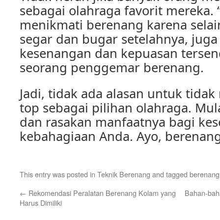
sebagai olahraga favorit mereka. 
menikmati berenang karena selai
segar dan bugar setelahnya, jug
kesenangan dan kepuasan tersendi
seorang penggemar berenang.
Jadi, tidak ada alasan untuk tid
top sebagai pilihan olahraga. Mul
dan rasakan manfaatnya bagi ke
kebahagiaan Anda. Ayo, berenang
This entry was posted in
Teknik Berenang
and tagged
berenang
←
Rekomendasi Peralatan Berenang Kolam yang
Bahan-bah
Harus Dimiliki