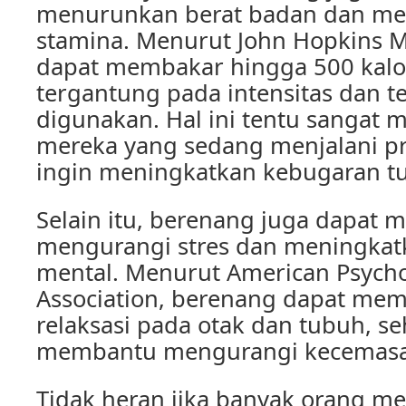
menurunkan berat badan dan me
stamina. Menurut John Hopkins M
dapat membakar hingga 500 kalor
tergantung pada intensitas dan t
digunakan. Hal ini tentu sangat
mereka yang sedang menjalani pr
ingin meningkatkan kebugaran t
Selain itu, berenang juga dapat
mengurangi stres dan meningkat
mental. Menurut American Psycho
Association, berenang dapat mem
relaksasi pada otak dan tubuh, s
membantu mengurangi kecemasan
Tidak heran jika banyak orang m