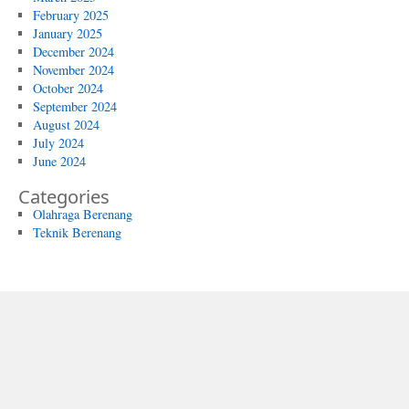
February 2025
January 2025
December 2024
November 2024
October 2024
September 2024
August 2024
July 2024
June 2024
Categories
Olahraga Berenang
Teknik Berenang