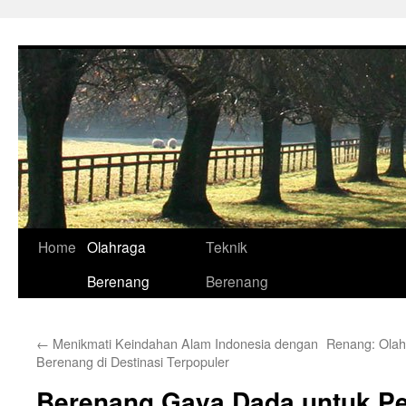
Skip
to
content
Home
Olahraga
Teknik
Berenang
Berenang
←
Menikmati Keindahan Alam Indonesia dengan
Renang: Olah
Berenang di Destinasi Terpopuler
Berenang Gaya Dada untuk P