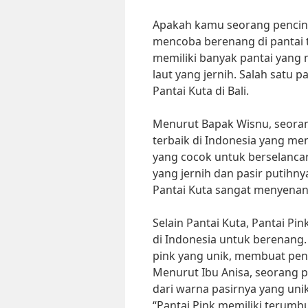
Apakah kamu seorang pencint
mencoba berenang di pantai 
memiliki banyak pantai yang 
laut yang jernih. Salah satu 
Pantai Kuta di Bali.
Menurut Bapak Wisnu, seorang 
terbaik di Indonesia yang m
yang cocok untuk berselancar
yang jernih dan pasir putih
Pantai Kuta sangat menyenan
Selain Pantai Kuta, Pantai Pi
di Indonesia untuk berenang.
pink yang unik, membuat pen
Menurut Ibu Anisa, seorang p
dari warna pasirnya yang unik
“Pantai Pink memiliki terumb