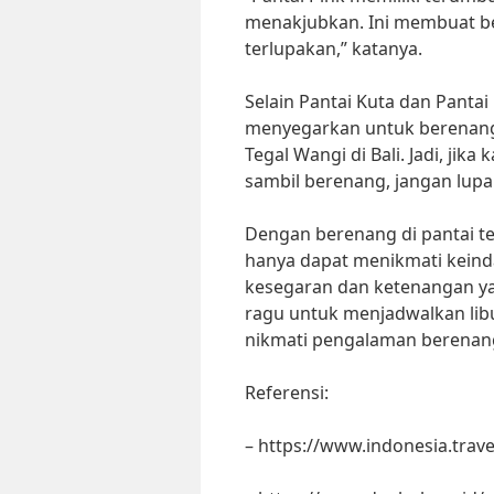
menakjubkan. Ini membuat be
terlupakan,” katanya.
Selain Pantai Kuta dan Pantai
menyegarkan untuk berenang, 
Tegal Wangi di Bali. Jadi, ji
sambil berenang, jangan lupa
Dengan berenang di pantai t
hanya dapat menikmati keinda
kesegaran dan ketenangan yang
ragu untuk menjadwalkan libu
nikmati pengalaman berenang
Referensi:
– https://www.indonesia.trav