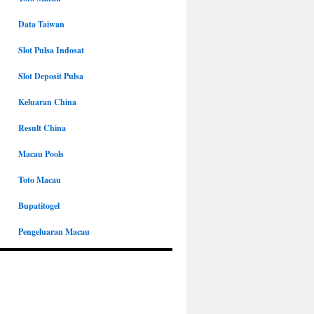
Data Taiwan
Slot Pulsa Indosat
Slot Deposit Pulsa
Keluaran China
Result China
Macau Pools
Toto Macau
Bupatitogel
Pengeluaran Macau