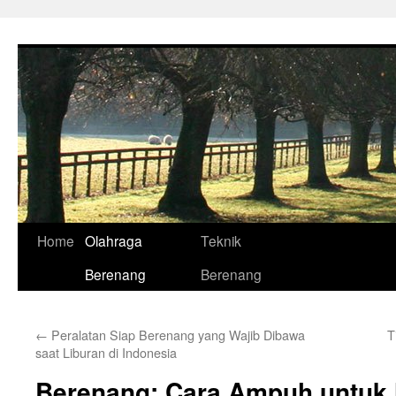
Skip
to
content
Home
Olahraga
Teknik
Berenang
Berenang
←
Peralatan Siap Berenang yang Wajib Dibawa
T
saat Liburan di Indonesia
Berenang: Cara Ampuh untuk