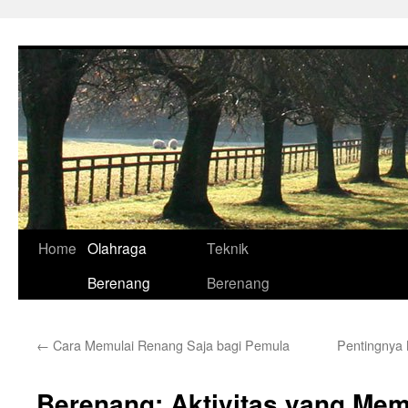
Skip
to
content
Home
Olahraga
Teknik
Berenang
Berenang
←
Cara Memulai Renang Saja bagi Pemula
Pentingnya
Berenang: Aktivitas yang Me