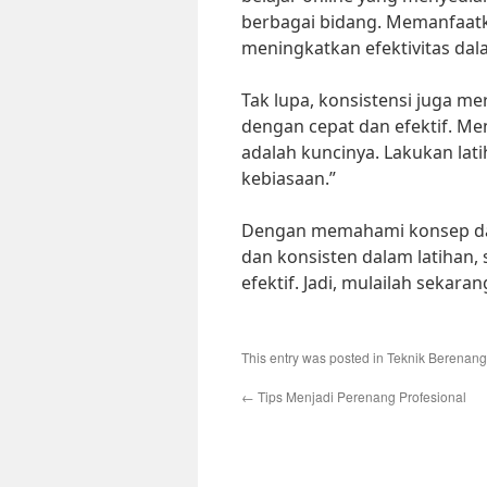
berbagai bidang. Memanfaat
meningkatkan efektivitas dala
Tak lupa, konsistensi juga m
dengan cepat dan efektif. Men
adalah kuncinya. Lakukan lati
kebiasaan.”
Dengan memahami konsep das
dan konsisten dalam latihan, 
efektif. Jadi, mulailah sekara
This entry was posted in
Teknik Berenang
←
Tips Menjadi Perenang Profesional