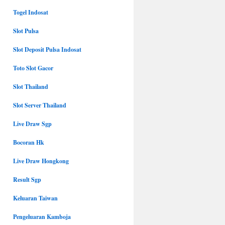
Togel Indosat
Slot Pulsa
Slot Deposit Pulsa Indosat
Toto Slot Gacor
Slot Thailand
Slot Server Thailand
Live Draw Sgp
Bocoran Hk
Live Draw Hongkong
Result Sgp
Keluaran Taiwan
Pengeluaran Kamboja