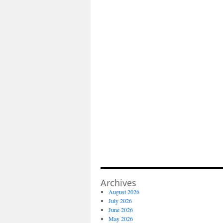
Archives
August 2026
July 2026
June 2026
May 2026