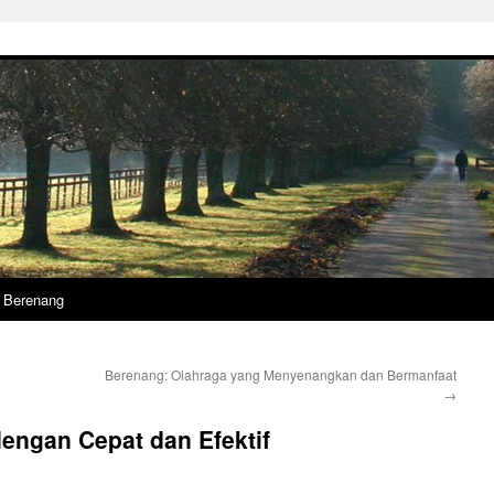
 Berenang
Berenang: Olahraga yang Menyenangkan dan Bermanfaat
→
dengan Cepat dan Efektif