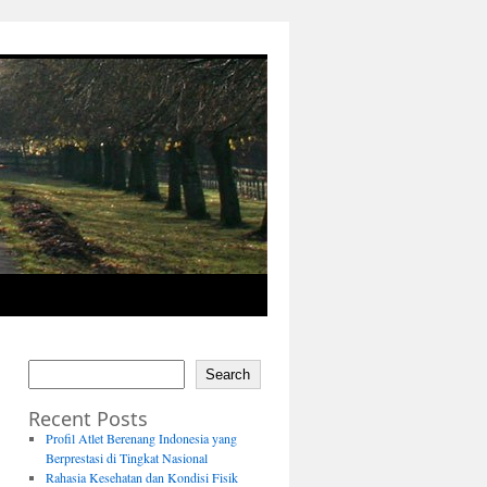
Search
Recent Posts
Profil Atlet Berenang Indonesia yang
Berprestasi di Tingkat Nasional
Rahasia Kesehatan dan Kondisi Fisik