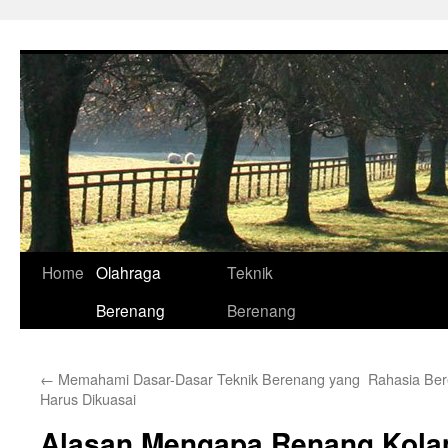
Skip
to
content
Home
Olahraga
Teknik
Berenang
Berenang
←
Memahami Dasar-Dasar Teknik Berenang yang
Rahasia Ber
Harus Dikuasai
Alasan Mengapa Renang Kola