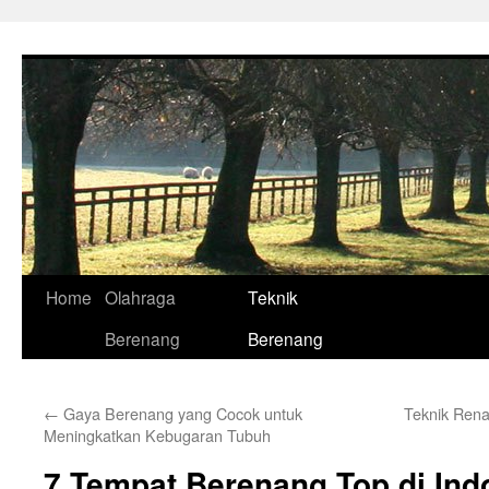
Skip
to
content
Home
Olahraga
Teknik
Berenang
Berenang
←
Gaya Berenang yang Cocok untuk
Teknik Ren
Meningkatkan Kebugaran Tubuh
7 Tempat Berenang Top di Ind