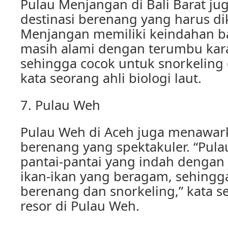
Pulau Menjangan di Bali Barat j
destinasi berenang yang harus di
Menjangan memiliki keindahan b
masih alami dengan terumbu kar
sehingga cocok untuk snorkeling
kata seorang ahli biologi laut.
7. Pulau Weh
Pulau Weh di Aceh juga menawa
berenang yang spektakuler. “Pul
pantai-pantai yang indah dengan 
ikan-ikan yang beragam, sehingg
berenang dan snorkeling,” kata s
resor di Pulau Weh.