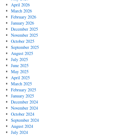
April 2026
March 2026
February 2026
January 2026
December 2025
November 2025
October 2025
September 2025
August 2025
July 2025
June 2025
May 2025
April 2025
March 2025
February 2025
January 2025
December 2024
November 2024
October 2024
September 2024
August 2024
July 2024