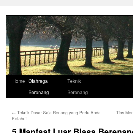
Skip
to
content
Home
Olahraga
Teknik
Berenang
Berenang
←
Teknik Dasar Saja Renang yang Perlu Anda
Tips Me
Ketahui
5 Manfaat Luar Biasa Berenan