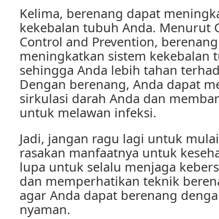
Kelima, berenang dapat meningk
kekebalan tubuh Anda. Menurut C
Control and Prevention, berenang
meningkatkan sistem kekebalan 
sehingga Anda lebih tahan terhad
Dengan berenang, Anda dapat m
sirkulasi darah Anda dan memba
untuk melawan infeksi.
Jadi, jangan ragu lagi untuk mul
rasakan manfaatnya untuk keseha
lupa untuk selalu menjaga keber
dan memperhatikan teknik beren
agar Anda dapat berenang deng
nyaman.