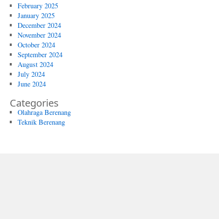
February 2025
January 2025
December 2024
November 2024
October 2024
September 2024
August 2024
July 2024
June 2024
Categories
Olahraga Berenang
Teknik Berenang